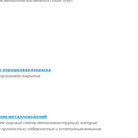
е металлической мебели в стиле ЛОФТ.
-порошковая покраска
порошковое покрытие
ние металлоизделий
ем широкий спектр металлоконструкций, которые
 прочностью, надежностью и эстетичным внешним