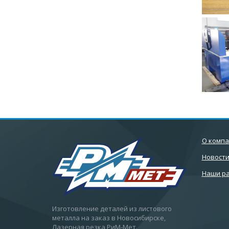
О комп
Новост
Наши р
Изготовление деталей из листового
металла на заказ в Новосибирске,
Лазерная резка РиМ-Мет.