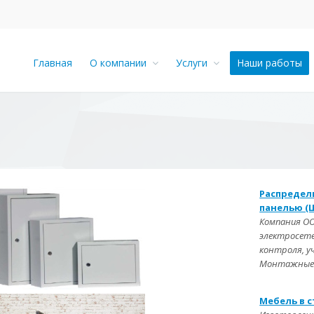
Главная
О компании
Услуги
Наши работы
Распредел
панелью (
Компания О
электросете
контроля, у
Монтажные 
Мебель в 