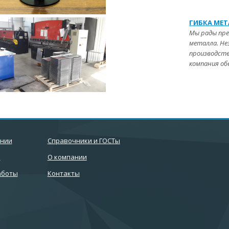
ГИБКА МЕ
Мы рады пре
металла.
Не
производств
компания об
ании
Справочники и ГОСТы
и
О компании
аботы
Контакты