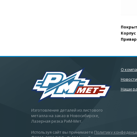
Покры
Корпус 
Привар
О комп
Новост
Наши р
Изготовление деталей из листового
металла на заказ в Новосибирске,
Лазерная резка РиМ-Мет.
Используя сайт вы принимаете
Политику конфеденц