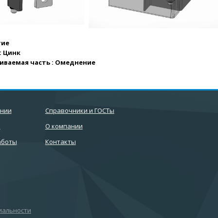
тие
: Цинк
иваемая часть : Омеднение
ании
Справочники и ГОСТы
и
О компании
аботы
Контакты
иальности