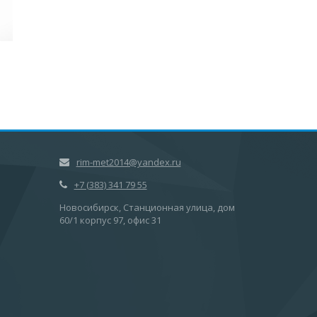
rim-met2014@yandex.ru
+7 (383) 341 79 55
Новосибирск, Станционная улица, дом
60/1 корпус 97, офис 31