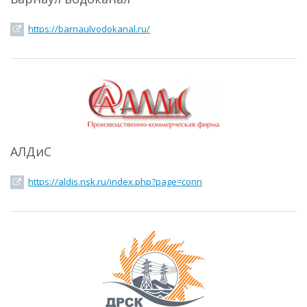
https://barnaulvodokanal.ru/
АЛДиС
https://aldis.nsk.ru/index.php?page=conn