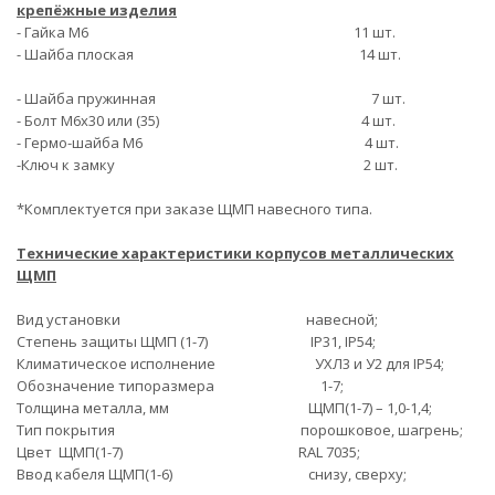
крепёжные изделия
- Гайка М6 11 шт.
- Шайба плоская 14 шт.
- Шайба пружинная 7 шт.
- Болт М6х30 или (35) 4 шт.
- Гермо-шайба М6 4 шт.
-Ключ к замку 2 шт.
*Комплектуется при заказе ЩМП навесного типа.
Технические характеристики корпусов металлических
ЩМП
Вид установки навесной;
Степень защиты ЩМП (1-7) IP31, IP54;
Климатическое исполнение УХЛ3 и У2 для IP54;
Обозначение типоразмера 1-7;
Толщина металла, мм ЩМП(1-7) – 1,0-1,4;
Тип покрытия порошковое, шагрень;
Цвет ЩМП(1-7) RAL 7035;
Ввод кабеля ЩМП(1-6) снизу, сверху;